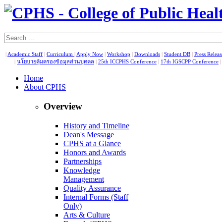
|
Academic Staff
|
Curriculum
|
Apply Now
|
Workshop
|
Downloads
|
Student DB
|
Press Relea
|
นโยบายคุ้มครองข้อมูลส่วนบุคคล
|
25th ICCPHS Conference
|
17th IGSCPP Conference
Home
About CPHS
Overview
History and Timeline
Dean's Message
CPHS at a Glance
Honors and Awards
Partnerships
Knowledge
Management
Quality Assurance
Internal Forms (Staff
Only)
Arts & Culture