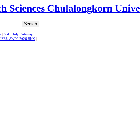
Search
se
|
Staff Only
|
Sitemap
|
|
ISEE-AWPC 2026 BKK
|