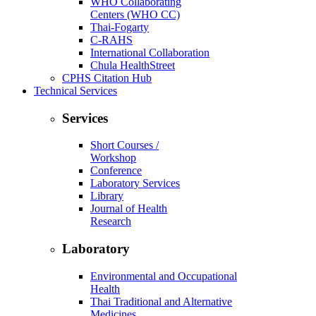
WHO Collaborating
Centers (WHO CC)
Thai-Fogarty
C-RAHS
International Collaboration
Chula HealthStreet
CPHS Citation Hub
Technical Services
Services
Short Courses /
Workshop
Conference
Laboratory Services
Library
Journal of Health
Research
Laboratory
Environmental and Occupational
Health
Thai Traditional and Alternative
Medicines