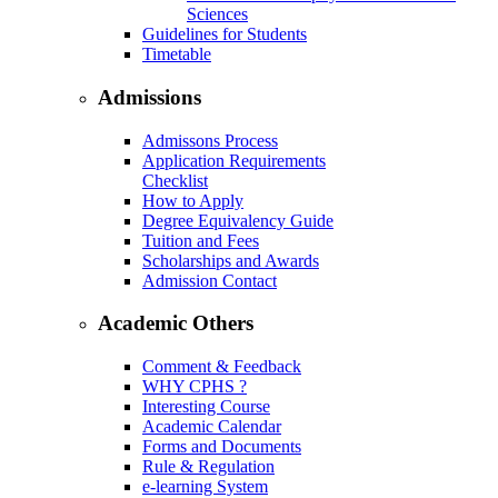
Sciences
Guidelines for Students
Timetable
Admissions
Admissons Process
Application Requirements
Checklist
How to Apply
Degree Equivalency Guide
Tuition and Fees
Scholarships and Awards
Admission Contact
Academic Others
Comment & Feedback
WHY CPHS ?
Interesting Course
Academic Calendar
Forms and Documents
Rule & Regulation
e-learning System