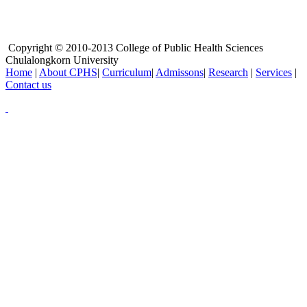
Copyright © 2010-2013 College of Public Health Sciences
Chulalongkorn University
Home
|
About CPHS
|
Curriculum
|
Admissons
|
Research
|
Services
|
Contact us