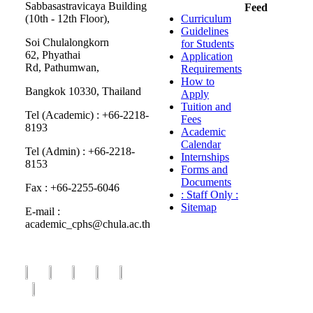
Sabbasastravicaya Building
Feed
(10th - 12th Floor),
Curriculum
Guidelines
Soi Chulalongkorn
for Students
62, Phyathai
Application
Rd, Pathumwan,
Requirements
How to
Bangkok 10330, Thailand
Apply
Tuition and
Tel (Academic) : +66-2218-
Fees
8193
Academic
Calendar
Tel (Admin) : +66-2218-
Internships
8153
Forms and
Documents
Fax : +66-2255-6046
: Staff Only :
Sitemap
E-mail :
academic_cphs@chula.ac.th