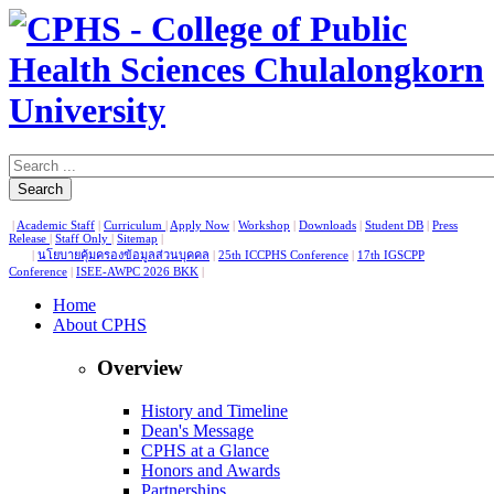
Search
|
Academic Staff
|
Curriculum
|
Apply Now
|
Workshop
|
Downloads
|
Student DB
|
Press
Release
|
Staff Only
|
Sitemap
|
|
นโยบายคุ้มครองข้อมูลส่วนบุคคล
|
25th ICCPHS Conference
|
17th IGSCPP
Conference
|
ISEE-AWPC 2026 BKK
|
Home
About CPHS
Overview
History and Timeline
Dean's Message
CPHS at a Glance
Honors and Awards
Partnerships