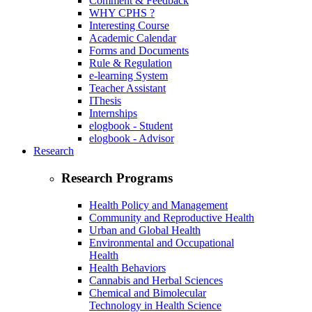
Comment & Feedback
WHY CPHS ?
Interesting Course
Academic Calendar
Forms and Documents
Rule & Regulation
e-learning System
Teacher Assistant
IThesis
Internships
elogbook - Student
elogbook - Advisor
Research
Research Programs
Health Policy and Management
Community and Reproductive Health
Urban and Global Health
Environmental and Occupational
Health
Health Behaviors
Cannabis and Herbal Sciences
Chemical and Bimolecular
Technology in Health Science