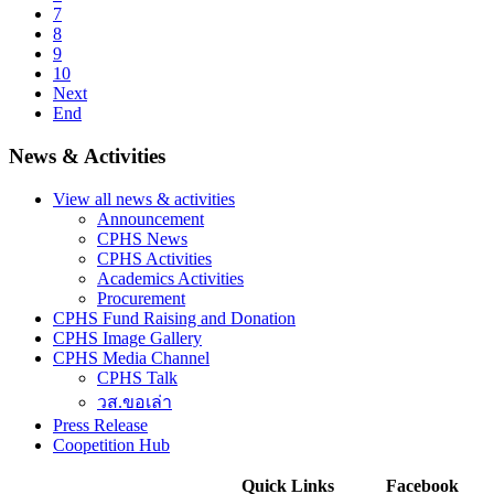
7
8
9
10
Next
End
News & Activities
View all news & activities
Announcement
CPHS News
CPHS Activities
Academics Activities
Procurement
CPHS Fund Raising and Donation
CPHS Image Gallery
CPHS Media Channel
CPHS Talk
วส.ขอเล่า
Press Release
Coopetition Hub
Quick Links
Facebook